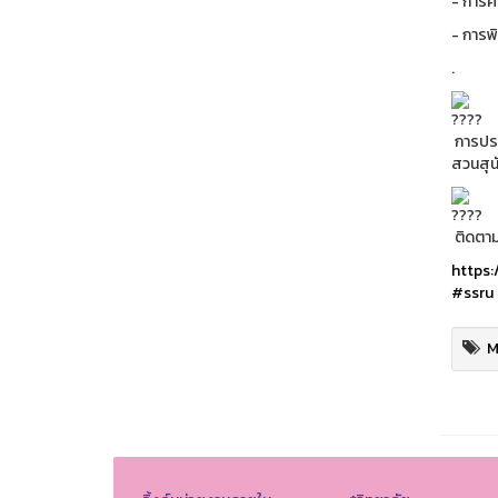
- การค
- การพ
.
การประ
สวนสุน
ติดตามข
https:
#ssru
M