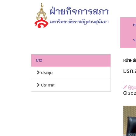
ห
ร
ข่าว
หน้าหลั
มรภ.ส
ประชุม
ประกาศ
ผู้ดู
202