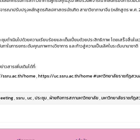
ัดเลือกกรรมการสภาวิชาการผู้ทรงคุณวุฒิ เพื่อร่วมพิจารณากลั่นกรองการต่อ
ิจารณาปรับปรุงหลักสูตรศิลปศาสตรบัณฑิต สาขาวิชาภาษาจีน (หลักสูตร พ.ศ. 
ชุมดำเนินไปด้วยความเรียบร้อยและเต็มเปี่ยมด้วยประสิทธิภาพ โดยเสร็จสิ้นในเว
ันทาในการยกระดับคุณภาพทางวิชาการ และก้าวสู่ความเป็นเลิศในระดับนานาชาติ
่าวสารเพิ่มเติมได้ที่:
//ssru.ac.th/home
,
https://uc.ssru.ac.th/home
#มหาวิทยาลัยราชภัฏสวนส
eeting
,
ssru
,
uc
,
ประชุม
,
ฝ่ายกิจการสภามหาวิทยาลัย
,
มหาวิทยาลัยราชภัฏสว