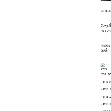
มรภ.สว
.
วันพุธ
กรรมกา
.
การประ
ดังนี้:
.
วาระก
- การอ
- การป
- การเ
- การป