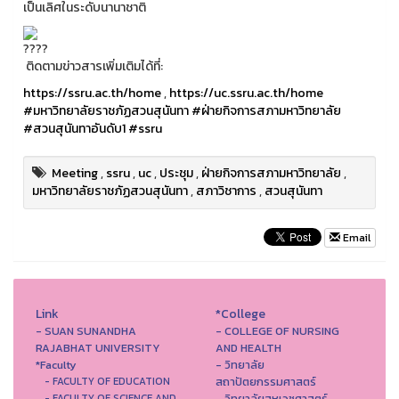
เป็นเลิศในระดับนานาชาติ
ติดตามข่าวสารเพิ่มเติมได้ที่:
https://ssru.ac.th/home
,
https://uc.ssru.ac.th/home
#มหาวิทยาลัยราชภัฏสวนสุนันทา
#ฝ่ายกิจการสภามหาวิทยาลัย
#สวนสุนันทาอันดับ1
#ssru
Meeting
,
ssru
,
uc
,
ประชุม
,
ฝ่ายกิจการสภามหาวิทยาลัย
,
มหาวิทยาลัยราชภัฏสวนสุนันทา
,
สภาวิชาการ
,
สวนสุนันทา
Email
Link
*College
- SUAN SUNANDHA
- COLLEGE OF NURSING
RAJABHAT UNIVERSITY
AND HEALTH
*Faculty
- วิทยาลัย
สถาปัตยกรรมศาสตร์
- FACULTY OF EDUCATION
- วิทยาลัยสหเวชศาสตร์
- FACULTY OF SCIENCE AND