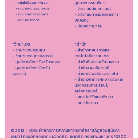
อุตสาหกรรมบริการ
เทคโนโลยีอุตสาหกรรม
- วิทยาลัยนิเทศศาสตร์
- คณะศิลปกรรมศาสตร์
- วิทยาลัยการเมืองและการ
- คณะวิทยาการจัดการ
ปกครอง
- คณะนิติศาสตร์
- บัณฑิตวิทยาลัย
*วิทยาเขต
*สำนัก
- วิทยาเขตนครปฐม
- สำนักวิทยบริการและ
- วิทยาเขตสมุทรสงคราม
เทคโนโลยีสารสนเทศ
- ศูนย์การศึดษาจังหวัดระนอง
- สํานักศิลปะและวัฒนธรรม
- ศูนย์การศึกษาจังหวัด
- สำนักงานอธิการบดี
อุดรธานี
- สำนักทรัพย์สินและรายได้
- สำนักวิชาการศึกษาทั่วไปและ
นวัตกรรมการเรียนรู้
อิเล็กทรอนิกส์
- สถาบันวิจัยและพัฒนา
- สถาบันภาษา
© 2012 - 2016 ฝ่ายกิจการสภามหาวิทยาลัยราชภัฏสวนสุนันทา
เลขที่ 1 ถนนอู่ทองนอก แขวงดุสิต เขตดุสิต กรุงเทพมหานคร 10300