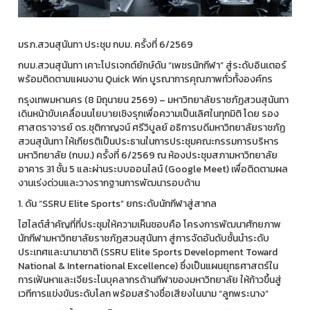
มรภ.สวนสุนันทา ประชุม กบม. ครั้งที่ 6/2569
กบม.สวนสุนันทา เคาะโปรเจกต์ยักษ์ดัน “เพชรนักกีฬา” สู่ระดับอินเตอร์
พร้อมติดตามแผนงาน Quick Win บูรณาการคุณภาพทั่วทั้งองค์กร
กรุงเทพมหานคร (8 มิถุนายน 2569) – มหาวิทยาลัยราชภัฏสวนสุนันทา
เดินหน้าขับเคลื่อนนโยบายเชิงรุกเพื่อความเป็นเลิศในทุกมิติ โดย รอง
ศาสตราจารย์ ดร.ชุติกาญจน์ ศรีวิบูลย์ อธิการบดีมหาวิทยาลัยราชภัฏ
สวนสุนันทา ให้เกียรติเป็นประธานในการประชุมคณะกรรมการบริหาร
มหาวิทยาลัย (กบม.) ครั้งที่ 6/2569 ณ ห้องประชุมสภามหาวิทยาลัย
อาคาร 31 ชั้น 5 และผ่านระบบออนไลน์ (Google Meet) เพื่อติดตามผล
งานเร่งด่วนและวางรากฐานการพัฒนารอบด้าน
1. ดัน “SSRU Elite Sports” ยกระดับนักกีฬาสู่สากล
ไฮไลต์สำคัญที่ที่ประชุมให้ความเห็นชอบคือ โครงการพัฒนาศักยภาพ
นักกีฬามหาวิทยาลัยราชภัฏสวนสุนันทา สู่การจัดอันดับชั้นนำระดับ
ประเทศและนานาชาติ (SSRU Elite Sports Development Toward
National & International Excellence) ซึ่งเป็นแผนยุทธศาสตร์ใน
การเฟ้นหาและเจียระไนบุคลากรด้านกีฬาของมหาวิทยาลัย ให้ก้าวขึ้นสู่
เวทีการแข่งขันระดับโลก พร้อมสร้างชื่อเสียงในนาม “ลูกพระนาง”