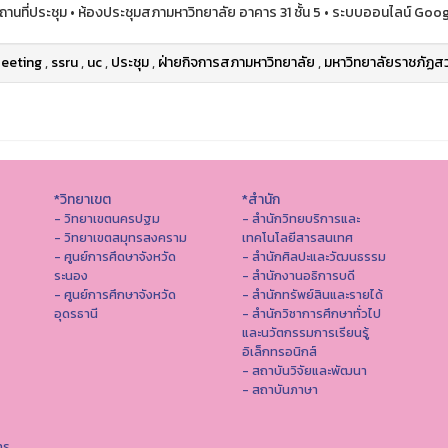
ถานที่ประชุม • ห้องประชุมสภามหาวิทยาลัย อาคาร 31 ชั้น 5 • ระบบออนไลน์ Goo
eeting
,
ssru
,
uc
,
ประชุม
,
ฝ่ายกิจการสภามหาวิทยาลัย
,
มหาวิทยาลัยราชภัฏสว
*วิทยาเขต
*สำนัก
- วิทยาเขตนครปฐม
- สำนักวิทยบริการและ
- วิทยาเขตสมุทรสงคราม
เทคโนโลยีสารสนเทศ
- ศูนย์การศึดษาจังหวัด
- สํานักศิลปะและวัฒนธรรม
ระนอง
- สำนักงานอธิการบดี
- ศูนย์การศึกษาจังหวัด
- สำนักทรัพย์สินและรายได้
อุดรธานี
- สำนักวิชาการศึกษาทั่วไป
และนวัตกรรมการเรียนรู้
อิเล็กทรอนิกส์
- สถาบันวิจัยและพัฒนา
- สถาบันภาษา
าร