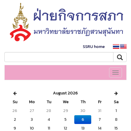
SSRU home
Toggle
navigati
August 2026
Su
Mo
Tu
We
Th
Fr
Sa
26
27
28
29
30
31
1
2
3
4
5
6
7
8
9
10
11
12
13
14
15