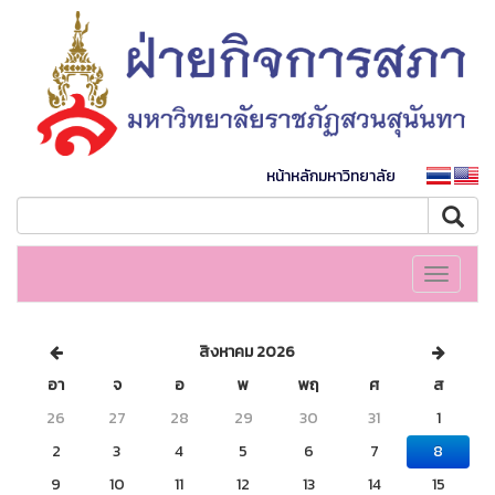
หน้าหลักมหาวิทยาลัย
Toggle
navigati
สิงหาคม 2026
อา
จ
อ
พ
พฤ
ศ
ส
26
27
28
29
30
31
1
2
3
4
5
6
7
8
9
10
11
12
13
14
15