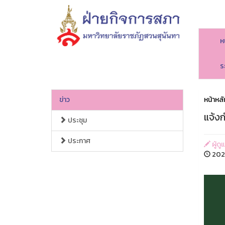
ห
ร
ข่าว
หน้าหลั
แจ้ง
ประชุม
ประกาศ
ผู้ดู
202