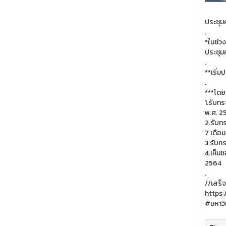
ประชุม
.
*ในช่ว
ประชุม
.
**เริ่ม
.
***โดยก
1.รับท
พ.ศ. 2
2.รับท
7 เดือ
3.รับท
4.เห็น
2564
.
//เสร็จ
https:
#มหาวิ