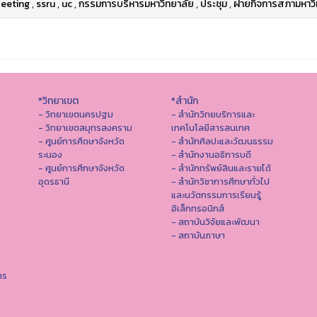
eeting
,
ssru
,
uc
,
กรรมการบริหารมหาวิทยาลัย
,
ประชุม
,
ฝ่ายกิจการสภามหาวิ
*วิทยาเขต
*สำนัก
- วิทยาเขตนครปฐม
- สำนักวิทยบริการและ
- วิทยาเขตสมุทรสงคราม
เทคโนโลยีสารสนเทศ
- ศูนย์การศึดษาจังหวัด
- สํานักศิลปะและวัฒนธรรม
ระนอง
- สำนักงานอธิการบดี
- ศูนย์การศึกษาจังหวัด
- สำนักทรัพย์สินและรายได้
อุดรธานี
- สำนักวิชาการศึกษาทั่วไป
และนวัตกรรมการเรียนรู้
อิเล็กทรอนิกส์
- สถาบันวิจัยและพัฒนา
- สถาบันภาษา
าร