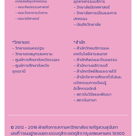
อุตสาหกรรมบริการ
เทคโนโลยีอุตสาหกรรม
- วิทยาลัยนิเทศศาสตร์
- คณะศิลปกรรมศาสตร์
- วิทยาลัยการเมืองและการ
- คณะวิทยาการจัดการ
ปกครอง
- คณะนิติศาสตร์
- บัณฑิตวิทยาลัย
*วิทยาเขต
*สำนัก
- วิทยาเขตนครปฐม
- สำนักวิทยบริการและ
- วิทยาเขตสมุทรสงคราม
เทคโนโลยีสารสนเทศ
- ศูนย์การศึดษาจังหวัดระนอง
- สํานักศิลปะและวัฒนธรรม
- ศูนย์การศึกษาจังหวัด
- สำนักงานอธิการบดี
อุดรธานี
- สำนักทรัพย์สินและรายได้
- สำนักวิชาการศึกษาทั่วไปและ
นวัตกรรมการเรียนรู้
อิเล็กทรอนิกส์
- สถาบันวิจัยและพัฒนา
- สถาบันภาษา
© 2012 - 2016 ฝ่ายกิจการสภามหาวิทยาลัยราชภัฏสวนสุนันทา
เลขที่ 1 ถนนอู่ทองนอก แขวงดุสิต เขตดุสิต กรุงเทพมหานคร 10300