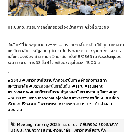
ประชุมคณะกรรมการกลั่นกรองเรื่องเข้าสภาฯ ครั้งที่ 5/2569
.
วันจันทร์ที่ 18 พฤษภาคม 2569 — ดร.เอนก เพิ่มวงศ์เสนีย์ อุปนายกสภา
มหาวิทยาลัยราชภัฏสวนสุนันทา เป็นประธานการประชุมคณะกรรมการ
กลั่นกรองเรื่องเข้าสภามหาวิทยาลัย ครั้งที่ 5/2569 ณ ห้องประชุมบร
รณาศรม อาคาร 32 ชั้น 4 โดยเริ่มประชุมในเวลา 13.00 น.
.
#SSRU
#มหาวิทยาลัยราชภัฏสวนสุนันทา
#ฝ่ายกิจการสภา
มหาวิทยาลัย
#มรภ
.สวนสุนันทาอันดับ1
#ssru
#student
#university
#มหาวิทยาลัยราชภัฏสวนสุนันทา
#สวนสุนันทา
#ลูก
พระนาง
#SuansunandhaRajabhatUniversity
#เด็ก68
#สมัคร
เรียน
#ปริญญาตรี
#tcas68
#tcas69
#วารสารแก้วเจ้าจอม
ออนไลน์
Meeting
,
ranking 2025
,
ssru
,
uc
,
กลั่นกรองเรื่องเข้าสภา
,
ประชุม
,
ฝ่ายกิจการสภามหาวิทยาลัย
,
มหาวิทยาลัยราชภัฏ