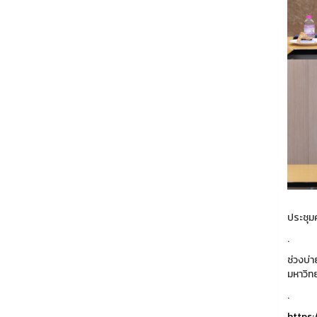
ประชุม
.
ช่วงบ่
มหาวิท
.
https: