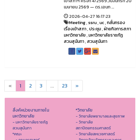
เข้าสภาฯ ครั้งที่ 4/2569.วันจันทร์ที่ 20
เมษายน 2569 — ดร.เอนก ...
2026-04-27 16:17:23
Meeting
,
ssru
,
uc
,
กลั่นกรอง
เรื่องเข้าสภา
,
ประชุม
,
ฝ่ายกิจการสภา
มหาวิทยาลัย
,
มหาวิทยาลัยราชภัฏ
สวนสุนันทา
,
สวนสุนันทา
«
1
2
3
...
23
»
ลิ้งค์หน่วยงานภายใน
*วิทยาลัย
มหาวิทยาลัย
- วิทยาลัยพยาบาลและสุขภาพ
- มหาวิทยาลัยราชภัฏ
- วิทยาลัย
สวนสุนันทา
สถาปัตยกรรมศาสตร์
*คณะ
- วิทยาลัยสหเวชศาสตร์
- วิทยาลัยนวัตกรรมและการ
- คณะครุศาสตร์