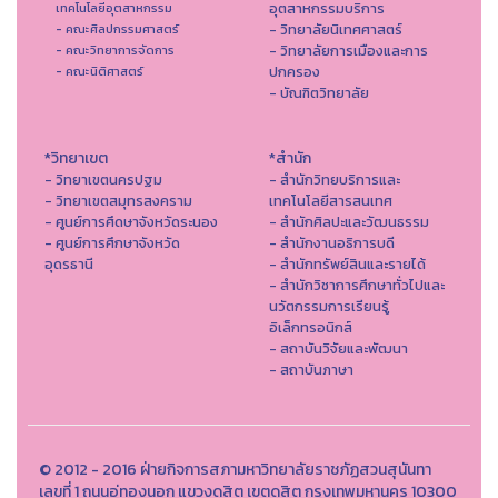
อุตสาหกรรมบริการ
เทคโนโลยีอุตสาหกรรม
- วิทยาลัยนิเทศศาสตร์
- คณะศิลปกรรมศาสตร์
- วิทยาลัยการเมืองและการ
- คณะวิทยาการจัดการ
ปกครอง
- คณะนิติศาสตร์
- บัณฑิตวิทยาลัย
*วิทยาเขต
*สำนัก
- วิทยาเขตนครปฐม
- สำนักวิทยบริการและ
- วิทยาเขตสมุทรสงคราม
เทคโนโลยีสารสนเทศ
- ศูนย์การศึดษาจังหวัดระนอง
- สํานักศิลปะและวัฒนธรรม
- ศูนย์การศึกษาจังหวัด
- สำนักงานอธิการบดี
อุดรธานี
- สำนักทรัพย์สินและรายได้
- สำนักวิชาการศึกษาทั่วไปและ
นวัตกรรมการเรียนรู้
อิเล็กทรอนิกส์
- สถาบันวิจัยและพัฒนา
- สถาบันภาษา
© 2012 - 2016 ฝ่ายกิจการสภามหาวิทยาลัยราชภัฏสวนสุนันทา
เลขที่ 1 ถนนอู่ทองนอก แขวงดุสิต เขตดุสิต กรุงเทพมหานคร 10300