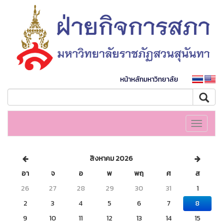
หน้าหลักมหาวิทยาลัย
Toggle
navigati
สิงหาคม 2026
อา
จ
อ
พ
พฤ
ศ
ส
26
27
28
29
30
31
1
2
3
4
5
6
7
8
9
10
11
12
13
14
15