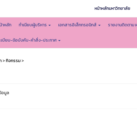
หน้าหลักมหาวิทยาลัย
น้าหลัก
ทำเนียบผู้บริหาร
เอกสารอิเล็กทรอนิกส์
รายงานติดตาม 
ะเบียบ-ข้อบังคับ-คำสั่ง-ประกาศ
ก
>
กิจกรรม
>
ข้อมูล