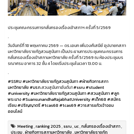
ประชุมคณะกรรมการกลั่นกรองเรื่องเข้าสภาฯ ครั้งที่ 5/2569
.
วันจันทร์ที่ 18 พฤษภาคม 2569 — ดร.เอนก เพิ่มวงศ์เสนีย์ อุปนายกสภา
มหาวิทยาลัยราชภัฏสวนสุนันทา เป็นประธานการประชุมคณะกรรมการ
กลั่นกรองเรื่องเข้าสภามหาวิทยาลัย ครั้งที่ 5/2569 ณ ห้องประชุมบร
รณาศรม อาคาร 32 ชั้น 4 โดยเริ่มประชุมในเวลา 13.00 น.
.
#SSRU
#มหาวิทยาลัยราชภัฏสวนสุนันทา
#ฝ่ายกิจการสภา
มหาวิทยาลัย
#มรภ
.สวนสุนันทาอันดับ1
#ssru
#student
#university
#มหาวิทยาลัยราชภัฏสวนสุนันทา
#สวนสุนันทา
#ลูก
พระนาง
#SuansunandhaRajabhatUniversity
#เด็ก68
#สมัคร
เรียน
#ปริญญาตรี
#tcas68
#tcas69
#วารสารแก้วเจ้าจอม
ออนไลน์
Meeting
,
ranking 2025
,
ssru
,
uc
,
กลั่นกรองเรื่องเข้าสภา
,
ประชุม
,
ฝ่ายกิจการสภามหาวิทยาลัย
,
มหาวิทยาลัยราชภัฏ