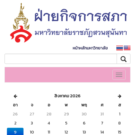
หน้าหลักมหาวิทยาลัย
Toggle
navigati
สิงหาคม 2026
อา
จ
อ
พ
พฤ
ศ
ส
26
27
28
29
30
31
1
2
3
4
5
6
7
8
9
10
11
12
13
14
15