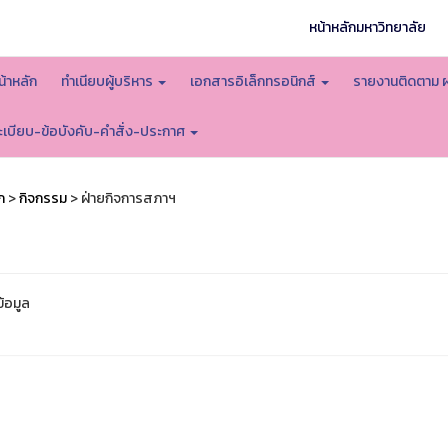
หน้าหลักมหาวิทยาลัย
น้าหลัก
ทำเนียบผู้บริหาร
เอกสารอิเล็กทรอนิกส์
รายงานติดตาม 
ะเบียบ-ข้อบังคับ-คำสั่ง-ประกาศ
ก
>
กิจกรรม
> ฝ่ายกิจการสภาฯ
ข้อมูล