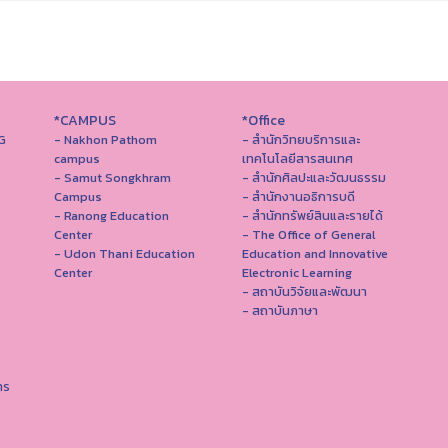
*CAMPUS
*Office
G
- Nakhon Pathom
- สำนักวิทยบริการและ
campus
เทคโนโลยีสารสนเทศ
- Samut Songkhram
- สํานักศิลปะและวัฒนธรรม
Campus
- สำนักงานอธิการบดี
- Ranong Education
- สำนักทรัพย์สินและรายได้
Center
- The Office of General
- Udon Thani Education
Education and Innovative
Center
Electronic Learning
- สถาบันวิจัยและพัฒนา
- สถาบันภาษา
าร