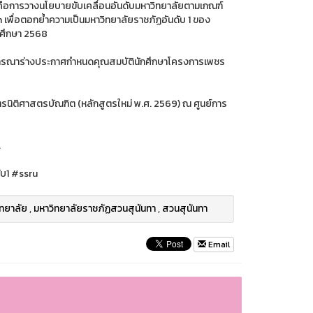
ือการวางนโยบายขับเคลื่อนอันดับมหาวิทยาลัยตามเกณฑ์
พื่อตอกย้ำความเป็นมหาวิทยาลัยราชภัฏอันดับ 1 ของ
ศึกษา 2568
จารณาร่างประกาศกำหนดคุณสมบัตินักศึกษาโครงการเพชร
ตรนิติศาสตรบัณฑิต (หลักสูตรใหม่ พ.ศ. 2569) ณ ศูนย์การ
.
ับ1 #ssru
ทยาลัย
,
มหาวิทยาลัยราชภัฏสวนสุนันทา
,
สวนสุนันทา
Email