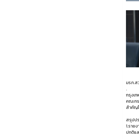
มรภ.สวน
.
กรุงเท
คณะกรร
สำคัญใ
สรุปปร
1.รายง
ปกติแล