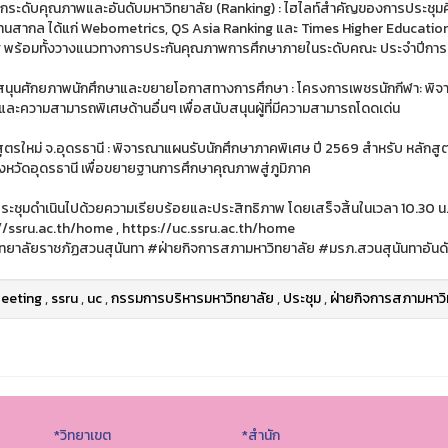
กระดับคุณภาพและอันดับมหาวิทยาลัย (Ranking) : ไฮไลท์สำคัญของการประชุมค
นสากล ได้แก่ Webometrics, QS Asia Ranking และ Times Higher Education เ
 พร้อมทั้งวางแนวทางการประกันคุณภาพการศึกษาภายในระดับคณะ ประจำปีการ
สนุนศักยภาพนักศึกษาและขยายโอกาสทางการศึกษา : โครงการเพชรนักกีฬา: พิ
และความสามารถพิเศษด้านอื่นๆ เพื่อสนับสนุนผู้ที่มีความสามารถโดดเด่น
สูตรใหม่ จ.อุดรธานี : พิจารณาแผนรับนักศึกษาภาคพิเศษ ปี 2569 สำหรับ หลักสู
ังหวัดอุดรธานี เพื่อขยายฐานการศึกษาคุณภาพสู่ภูมิภาค
ระชุมดำเนินไปด้วยความเรียบร้อยและประสิทธิภาพ โดยเสร็จสิ้นในเวลา 10.30 น
//ssru.ac.th/home , https://uc.ssru.ac.th/home
ทยาลัยราชภัฏสวนสุนันทา #ฝ่ายกิจการสภามหาวิทยาลัย #มรภ.สวนสุนันทาอันด
eeting
,
ssru
,
uc
,
กรรมการบริหารมหาวิทยาลัย
,
ประชุม
,
ฝ่ายกิจการสภามหาวิ
*วิทยาเขต
*สำนัก