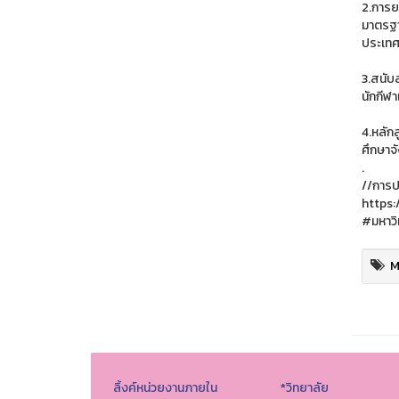
2.การย
มาตรฐา
ประเทศ
3.สนับ
นักกีฬา
4.หลัก
ศึกษาจ
.
//การป
https:
#มหาวิ
M
ลิ้งค์หน่วยงานภายใน
*วิทยาลัย