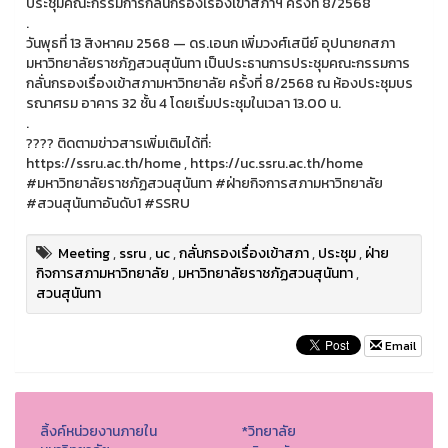
ประชุมคณะกรรมการกลั่นกรองเรื่องเข้าสภาฯ ครั้งที่ 8/2568
.
วันพุธที่ 13 สิงหาคม 2568 — ดร.เอนก เพิ่มวงศ์เสนีย์ อุปนายกสภา
มหาวิทยาลัยราชภัฏสวนสุนันทา เป็นประธานการประชุมคณะกรรมการ
กลั่นกรองเรื่องเข้าสภามหาวิทยาลัย ครั้งที่ 8/2568 ณ ห้องประชุมบร
รณาศรม อาคาร 32 ชั้น 4 โดยเริ่มประชุมในเวลา 13.00 น.
.
???? ติดตามข่าวสารเพิ่มเติมได้ที่:
https://ssru.ac.th/home , https://uc.ssru.ac.th/home
#มหาวิทยาลัยราชภัฏสวนสุนันทา #ฝ่ายกิจการสภามหาวิทยาลัย
#สวนสุนันทาอันดับ1 #SSRU
Meeting
,
ssru
,
uc
,
กลั่นกรองเรื่องเข้าสภา
,
ประชุม
,
ฝ่าย
กิจการสภามหาวิทยาลัย
,
มหาวิทยาลัยราชภัฏสวนสุนันทา
,
สวนสุนันทา
Email
ลิ้งค์หน่วยงานภายใน
*วิทยาลัย