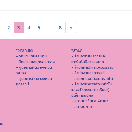
2
3
4
5
...
8
»
*วิทยาเขต
*สำนัก
- วิทยาเขตนครปฐม
- สำนักวิทยบริการและ
- วิทยาเขตสมุทรสงคราม
เทคโนโลยีสารสนเทศ
- ศูนย์การศึดษาจังหวัด
- สํานักศิลปะและวัฒนธรรม
ระนอง
- สำนักงานอธิการบดี
- ศูนย์การศึกษาจังหวัด
- สำนักทรัพย์สินและรายได้
อุดรธานี
- สำนักวิชาการศึกษาทั่วไป
และนวัตกรรมการเรียนรู้
อิเล็กทรอนิกส์
- สถาบันวิจัยและพัฒนา
- สถาบันภาษา
าร