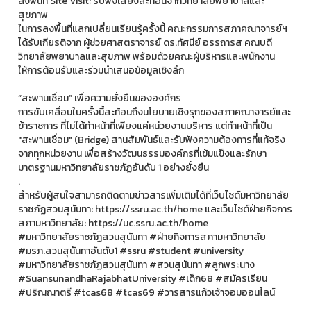
ลงพื้นที่ Site Visit: รับฟังเสียงสะท้อนจากวิทยาลัยพยาบาลและ
สุขภาพ
ในการลงพื้นที่แลกเปลี่ยนเรียนรู้ครั้งนี้ คณะกรรมการสภาคณาจารย์ฯ
ได้รับเกียรติจาก ผู้ช่วยศาสตราจารย์ ดร.ทัศนีย์ อรรถารส คณบดี
วิทยาลัยพยาบาลและสุขภาพ พร้อมด้วยคณะผู้บริหารและพนักงาน
ให้การต้อนรับและร่วมนำเสนอข้อมูลเชิงลึก
“สะพานเชื่อม” เพื่อความยั่งยืนขององค์กร
การขับเคลื่อนในครั้งนี้สะท้อนถึงนโยบายเชิงรุกของสภาคณาจารย์และ
ข้าราชการ ที่ไม่ได้ทำหน้าที่เพียงแค่หน่วยงานบริหาร แต่ทำหน้าที่เป็น
"สะพานเชื่อม" (Bridge) สานสัมพันธ์และรับฟังความต้องการที่แท้จริง
จากทุกหน่วยงาน เพื่อสร้างวัฒนธรรมองค์กรที่เข้มแข็งและรักษา
มาตรฐานมหาวิทยาลัยราชภัฏอันดับ 1 อย่างยั่งยืน
.
สำหรับผู้สนใจสามารถติดตามข่าวสารเพิ่มเติมได้ที่เว็บไซต์มหาวิทยาลัย
ราชภัฏสวนสุนันทา: https://ssru.ac.th/home และเว็บไซต์ฝ่ายกิจการ
สภามหาวิทยาลัย: https://uc.ssru.ac.th/home
#มหาวิทยาลัยราชภัฏสวนสุนันทา #ฝ่ายกิจการสภามหาวิทยาลัย
#มรภ.สวนสุนันทาอันดับ1 #ssru #student #university
#มหาวิทยาลัยราชภัฏสวนสุนันทา #สวนสุนันทา #ลูกพระนาง
#SuansunandhaRajabhatUniversity #เด็ก68 #สมัครเรียน
#ปริญญาตรี #tcas68 #tcas69 #วารสารแก้วเจ้าจอมออนไลน์