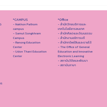
*CAMPUS
*Office
G
- Nakhon Pathom
- สำนักวิทยบริการและ
campus
เทคโนโลยีสารสนเทศ
- Samut Songkhram
- สํานักศิลปะและวัฒนธรรม
Campus
- สำนักงานอธิการบดี
- Ranong Education
- สำนักทรัพย์สินและรายได้
Center
- The Office of General
- Udon Thani Education
Education and Innovative
Center
Electronic Learning
- สถาบันวิจัยและพัฒนา
- สถาบันภาษา
าร