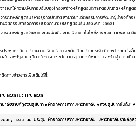
ิจารณาให้ความเห็นการปรับปรุงโครงสร้างหลักสูตรนิติศาสตรบัณฑิต (หลักสูตร
ิจารณาหลักสูตรบริหารธุรกิจบัณฑิต สาขาวิชานวัตกรรมการพัฒนาผู้นำองค์กร (ห
ชานวัตกรรมการจัดการ (สองภาษา) (หลักสูตรปรับปรุง พ.ศ. 2568)
ิจารณาหลักสูตรวิทยาศาสตรบัณฑิต สาขาวิชาเทคโนโลยีสารสนเทศ และสาขาวิชา
 การประชุมดำเนินไปด้วยความเรียบร้อยและเต็มเปี่ยมด้วยประสิทธิภาพ โดยเสร็จสิ้
ยาลัยราชภัฏสวนสุนันทาในการยกระดับมาตรฐานทางวิชาการ และก้าวสู่ความเป็นเ
ิดตามข่าวสารเพิ่มเติมได้ที่:
ru.ac.th
|
uc.ssru.ac.th
ทยาลัยราชภัฏสวนสุนันทา
#ฝ่ายกิจการสภามหาวิทยาลัย
#สวนสุนันทาอันดับ1
#
eeting
,
ssru
,
uc
,
ประชุม
,
ฝ่ายกิจการสภามหาวิทยาลัย
,
มหาวิทยาลัยราชภัฏสว