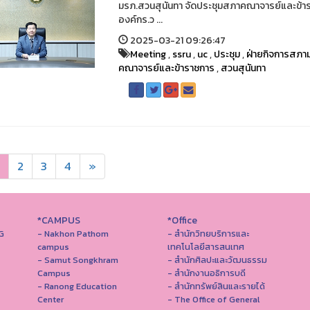
มรภ.สวนสุนันทา จัดประชุมสภาคณาจารย์และข้ารา
องค์กร.ว ...
2025-03-21 09:26:47
Meeting
,
ssru
,
uc
,
ประชุม
,
ฝ่ายกิจการสภาม
คณาจารย์และข้าราชการ
,
สวนสุนันทา
2
3
4
»
*CAMPUS
*Office
G
- Nakhon Pathom
- สำนักวิทยบริการและ
campus
เทคโนโลยีสารสนเทศ
- Samut Songkhram
- สํานักศิลปะและวัฒนธรรม
Campus
- สำนักงานอธิการบดี
- Ranong Education
- สำนักทรัพย์สินและรายได้
Center
- The Office of General