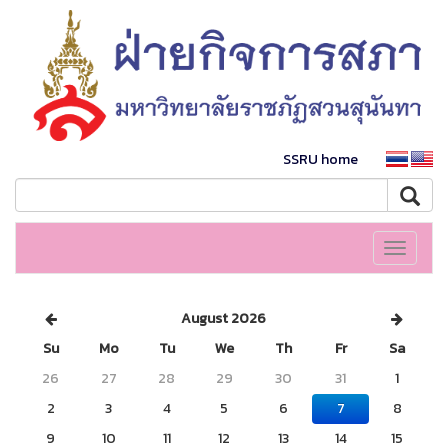
SSRU home
Toggle
navigati
August 2026
Su
Mo
Tu
We
Th
Fr
Sa
26
27
28
29
30
31
1
2
3
4
5
6
7
8
9
10
11
12
13
14
15