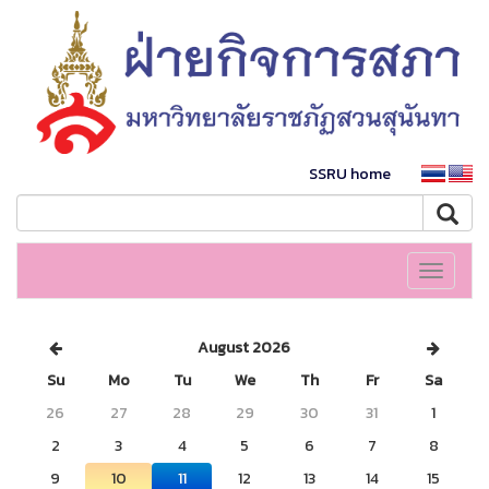
SSRU home
Toggle
navigati
August 2026
Su
Mo
Tu
We
Th
Fr
Sa
26
27
28
29
30
31
1
2
3
4
5
6
7
8
9
10
11
12
13
14
15