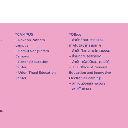
*CAMPUS
*Office
G
- Nakhon Pathom
- สำนักวิทยบริการและ
campus
เทคโนโลยีสารสนเทศ
- Samut Songkhram
- สํานักศิลปะและวัฒนธรรม
Campus
- สำนักงานอธิการบดี
- Ranong Education
- สำนักทรัพย์สินและรายได้
Center
- The Office of General
- Udon Thani Education
Education and Innovative
Center
Electronic Learning
- สถาบันวิจัยและพัฒนา
- สถาบันภาษา
าร