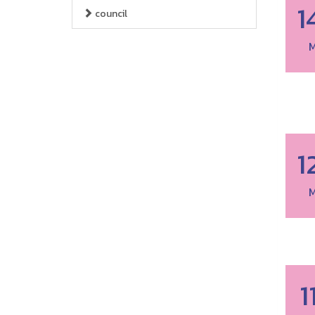
1
council
M
1
M
1