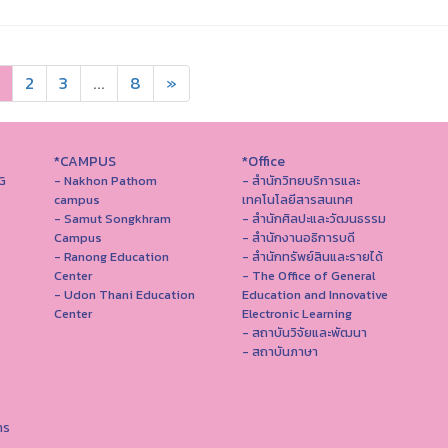
2
3
...
8
»
*CAMPUS
*Office
G
- Nakhon Pathom
- สำนักวิทยบริการและ
campus
เทคโนโลยีสารสนเทศ
- Samut Songkhram
- สํานักศิลปะและวัฒนธรรม
Campus
- สำนักงานอธิการบดี
- Ranong Education
- สำนักทรัพย์สินและรายได้
Center
- The Office of General
- Udon Thani Education
Education and Innovative
Center
Electronic Learning
- สถาบันวิจัยและพัฒนา
- สถาบันภาษา
าร