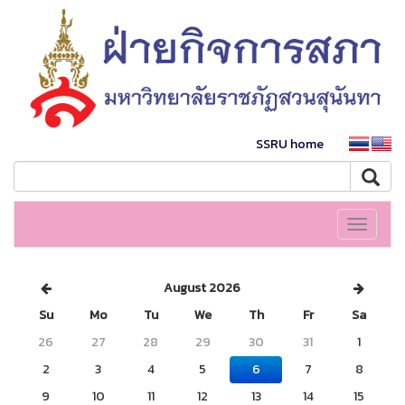
SSRU home
Toggle
navigati
August 2026
Su
Mo
Tu
We
Th
Fr
Sa
26
27
28
29
30
31
1
2
3
4
5
6
7
8
9
10
11
12
13
14
15