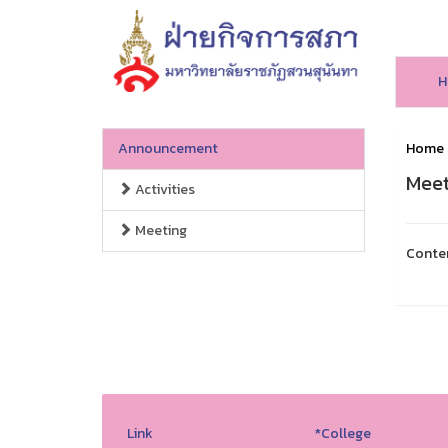
H
Announcement
Home
Meet
Activities
Meeting
Conte
Link
*College